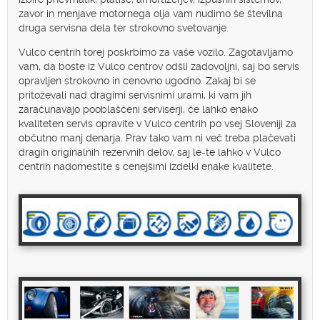
zavor in menjave motornega olja vam nudimo še številna
druga servisna dela ter strokovno svetovanje.
Vulco centrih torej poskrbimo za vaše vozilo. Zagotavljamo
vam, da boste iz Vulco centrov odšli zadovoljni, saj bo servis
opravljen strokovno in cenovno ugodno. Zakaj bi se
pritoževali nad dragimi servisnimi urami, ki vam jih
zaračunavajo pooblaščeni serviserji, če lahko enako
kvaliteten servis opravite v Vulco centrih po vsej Sloveniji za
občutno manj denarja. Prav tako vam ni več treba plačevati
dragih originalnih rezervnih delov, saj le-te lahko v Vulco
centrih nadomestite s cenejšimi izdelki enake kvalitete.