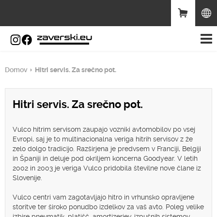
Domov
Hitri servis. Za srečno pot.
Hitri servis. Za srečno pot.
Vulco hitrim servisom zaupajo vozniki avtomobilov po vsej
Evropi, saj je to multinacionalna veriga hitrih servisov z že
zelo dolgo tradicijo. Razširjena je predvsem v Franciji, Belgiji
in Španiji in deluje pod okriljem koncerna Goodyear. V letih
2002 in 2003 je veriga Vulco pridobila številne nove člane iz
Slovenije.
Vulco centri vam zagotavljajo hitro in vrhunsko opravljene
storitve ter široko ponudbo izdelkov za vaš avto. Poleg velike
izbire pnevmatik, platišč, amortizerjev, izpušnih sistemov,