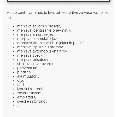
Vulco centri vam nudijo kvalitetne storitve za vaše vozilo, kot
so:
menjava zavornih ploščic,
menjava, centriranje pnevmatik,
menjava amortizerjev,
menjava akumulatorjev,
montaža aluminijastih in jeklenih platišč,
menjava izpušnih sistemov,
menjava avtomobilskih filtrov,
menjava svečk,
menjava brisalcev,
strokovno svetovanje,
pnevmatike,
platišča,
akumulatorji,
olja,
filtri,
izpušni sistemi,
zavorni sistemi,
amortizerji,
svečke in brisalci,
...