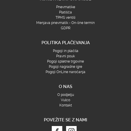
Pnevmatike
Platišča
TPMS ventili
Menjava pnevmatik - On-line termin
GDPR
POLITIKA PLAČEVANJA
Pogoji in plačila
Pravni pouk
Pogoji spletne trgovine
Pogoji nagradne igre
Pogoji OnLine naročanja
O NAS
O podjetju
Vulco
Kontakt
POVEŽITE SE Z NAMI