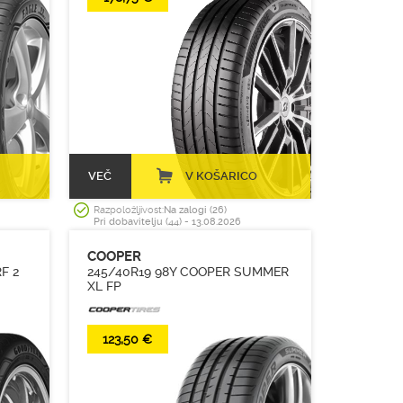
21
(696)
(1004)
22
(281)
(1569)
22.5
(247)
(1043)
23
(56)
(1067)
24
(9)
(573)
(291)
(227)
VEČ
V KOŠARICO
(14)
Razpoložljivost:
Na zalogi (26)
(1)
Pri dobavitelju (44) - 13.08.2026
(1)
COOPER
(2)
F 2
245/40R19 98Y COOPER SUMMER
XL FP
123,50 €