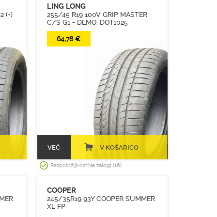
LING LONG
 (+)
255/45 R19 100V GRIP MASTER
C/S G1 + DEMO, DOT1025
64,78 €
VEČ
V KOŠARICO
Razpoložljivost:
Na zalogi (16)
COOPER
MMER
245/35R19 93Y COOPER SUMMER
XL FP