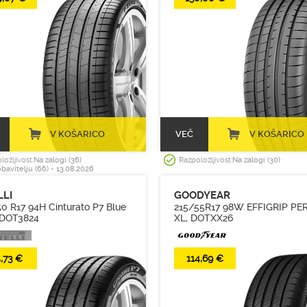
(10)
50
(23)
55
(1)
60
(1)
65
(9)
70
(1)
75
(35)
80
V KOŠARICO
VEČ
V KOŠARICO
(99)
85
(1)
ložljivost:
Na zalogi (36)
Razpoložljivost:
Na zalogi (30)
9
obavitelju (66) - 13.08.2026
(1)
90
LLI
GOODYEAR
(183)
95
0 R17 94H Cinturato P7 Blue
215/55R17 98W EFFIGRIP PER
 DOT3824
XL, DOTXX26
(2)
(245)
,73 €
114,69 €
(1)
(401)
(689)