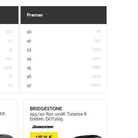
Premer
(121)
10
(8)
12
(15)
(4)
13
(145)
(2)
14
(370)
(24)
15
(961)
(379)
16
(1521)
(7)
17
(1642)
(4)
17.5
(115)
(1097)
18
(1599)
(2)
BRIDGESTONE
19
(1537)
(1)
FP,
255/40 R20 101W Turanza 6
Enliten, DOT1625
19.5
(56)
(1508)
20
(1368)
(1685)
178,75 €