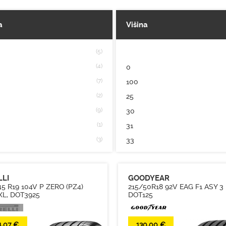
a
Višina
(5)
(4)
0
(7)
100
(2)
25
(9)
30
(1)
31
(3)
33
(2)
35
(7)
37
LLI
GOODYEAR
(3)
39
5 R19 104V P ZERO (PZ4)
215/50R18 92V EAG F1 ASY 3 
XL, DOT3925
DOT125
(17)
40
(12)
45
4,07 €
130,00 €