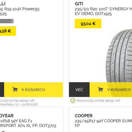
LLI
GITI
5 R19 104Y Powergy,
235/50 R20 100T SYNERGY H2
525
EV DEMO, DOT1925
93,04 €
9,58 €
V KOŠARICO
VEČ
V KOŠARICO
ložljivost:
Na zalogi (16)
Razpoložljivost:
Na zalogi (16)
obavitelju (1) - 13.08.2026
DYEAR
COOPER
40R18 92Y EAG F1
235/45R17 94Y COOPER SU
RSPORT AO1 XL FP, DOT3723
FP