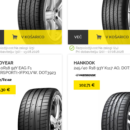
(930)
(1066)
(1373)
(1360)
V KOŠARICO
VEČ
V KOŠARICO
(955)
(1040)
ložljivost:
Na zalogi (25)
Razpoložljivost:
Na zalogi (24)
obavitelju (30) - 13.08.2026
Pri dobavitelju (20) - 07.08.2026
(514)
DYEAR
HANKOOK
(1)
40R18 92Y EAG F1
245/40 R18 93Y K117 AO, DOT
RSPORT(+)FPXLVW, DOT3923
(554)
(383)
102,71 €
(219)
,30 €
(73)
(220)
(59)
(8)