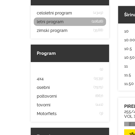
celoletni program
(4349)
Širin
letni program
(10626)
zimski program
(3588)
10
10.00
10.5
Program
10.50
11
(1)
11.5
4x4
(1539)
11.50
osebni
(7975)
115
poltovorni
(667)
12
tovorni
(441)
PIRE
12.00
255/4
Motorfiets
(3)
VOL 
12.5
12.50
18