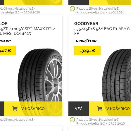
(1)
ložljivost:
Na zalogi (18)
Razpoložljivost:
Na zalogi (18)
obavitelju (20) - 07.08.2026
Pri dobavitelju (64) - 13.08.2026
(8)
(4)
LOP
GOODYEAR
45ZR20 105Y SPT MAXX RT 2
235/45R18 98Y EAG F1 ASY 6
L MFS, DOT4525
FP
9,07 €
132,91 €
V KOŠARICO
VEČ
V KOŠARICO
ložljivost:
Na zalogi (18)
Razpoložljivost:
Na zalogi (16)
Pri dobavitelju (20) - 07.08.2026