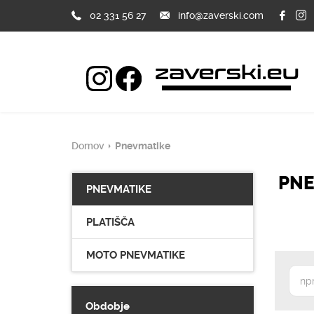
02 331 56 27
info@zaverski.com
Domov
Pnevmatike
PNE
PNEVMATIKE
PLATIŠČA
MOTO PNEVMATIKE
Obdobje