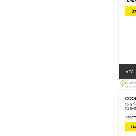
87
VEČ
Razpo
Pri d
COO
235/
SUMM
11