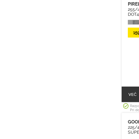
PIRE
255/4
DOT4
15
VEČ
Razpo
Pri d
GOO
225/
SUPE