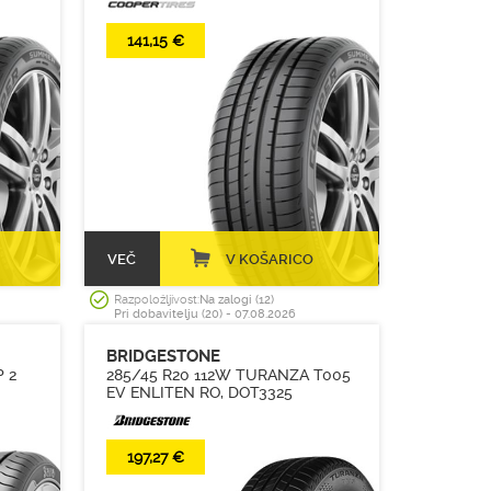
141,15 €
VEČ
V KOŠARICO
Razpoložljivost:
Na zalogi (12)
Pri dobavitelju (20) - 07.08.2026
BRIDGESTONE
 2
285/45 R20 112W TURANZA T005
EV ENLITEN RO, DOT3325
197,27 €