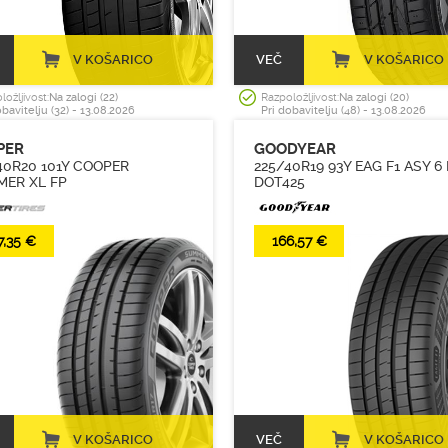
(2)
(3)
V KOŠARICO
VEČ
V KOŠARICO
(4)
(44)
ložljivost:
Na zalogi (22)
Razpoložljivost:
Na zalogi (20)
obavitelju (32) - 13.08.2026
Pri dobavitelju (48) - 13.08.2026
(1)
PER
GOODYEAR
(4)
40R20 101Y COOPER
225/40R19 93Y EAG F1 ASY 6 I
(2)
ER XL FP
DOT425
(8)
(1)
7,35 €
166,57 €
(1)
(1)
(2)
(5)
(1)
(1)
V KOŠARICO
(4)
VEČ
V KOŠARICO