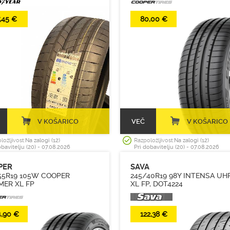
,45 €
80,00 €
V KOŠARICO
VEČ
V KOŠARICO
ložljivost:
Na zalogi (12)
Razpoložljivost:
Na zalogi (12)
obavitelju (20) - 07.08.2026
Pri dobavitelju (20) - 07.08.2026
PER
SAVA
55R19 105W COOPER
245/40R19 98Y INTENSA UHP
ER XL FP
XL FP, DOT4224
4,90 €
122,38 €