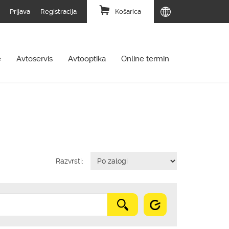
Prijava
Registracija
Košarica
e
Avtoservis
Avtooptika
Online termin
Razvrsti: