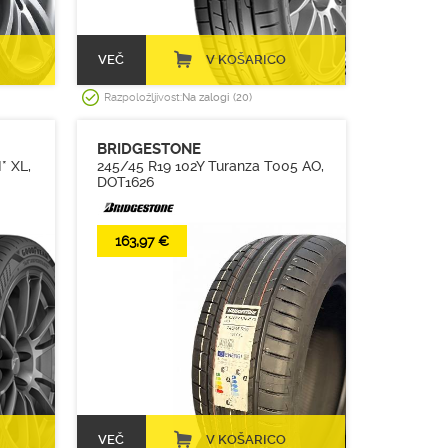
VEČ
V KOŠARICO
Razpoložljivost:
Na zalogi (20)
BRIDGESTONE
* XL,
245/45 R19 102Y Turanza T005 AO,
DOT1626
163,97 €
VEČ
V KOŠARICO