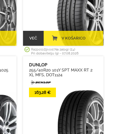
VEČ
V KOŠARICO
Razpoložljivost:
Na zalogi (24)
Pri dobavitelju (9) - 07.08.2026
DUNLOP
1025
255/40R20 101Y SPT MAXX RT 2
XL MFS, DOT1124
163,28 €