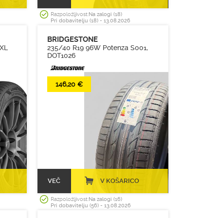
Razpoložljivost:
Na zalogi (18)
Pri dobavitelju (18) - 13.08.2026
BRIDGESTONE
 XL
235/40 R19 96W Potenza S001,
DOT1026
146,20 €
VEČ
V KOŠARICO
Razpoložljivost:
Na zalogi (16)
Pri dobavitelju (56) - 13.08.2026