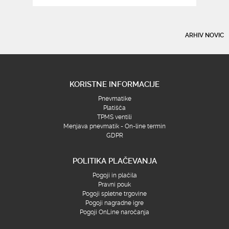
ARHIV NOVIC
KORISTNE INFORMACIJE
Pnevmatike
Platišča
TPMS ventili
Menjava pnevmatik - On-line termin
GDPR
POLITIKA PLAČEVANJA
Pogoji in plačila
Pravni pouk
Pogoji spletne trgovine
Pogoji nagradne igre
Pogoji OnLine naročanja