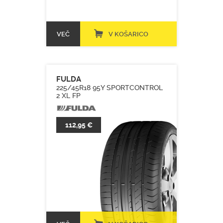
VEČ
V KOŠARICO
FULDA
225/45R18 95Y SPORTCONTROL
2 XL FP
112,95 €