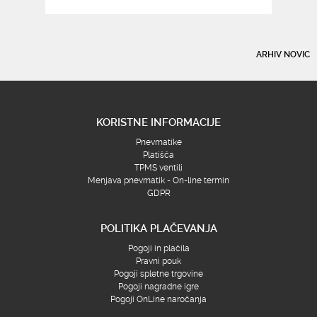
ARHIV NOVIC
KORISTNE INFORMACIJE
Pnevmatike
Platišča
TPMS ventili
Menjava pnevmatik - On-line termin
GDPR
POLITIKA PLAČEVANJA
Pogoji in plačila
Pravni pouk
Pogoji spletne trgovine
Pogoji nagradne igre
Pogoji OnLine naročanja