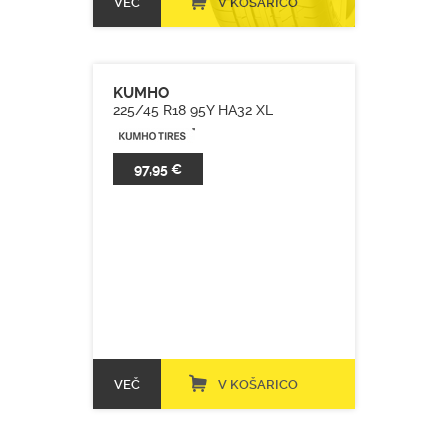
VEČ
V KOŠARICO
KUMHO
225/45 R18 95Y HA32 XL
97,95 €
VEČ
V KOŠARICO