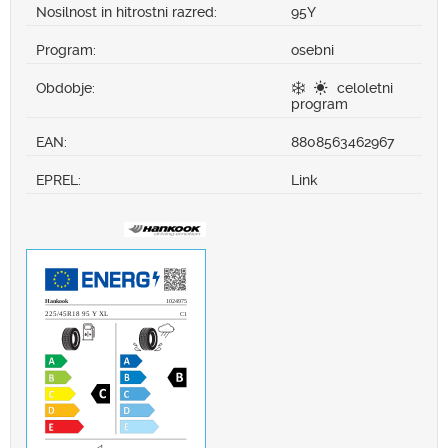
Nosilnost in hitrostni razred:
95Y
Program:
osebni
Obdobje:
celoletni
program
EAN:
8808563462967
EPREL:
Link