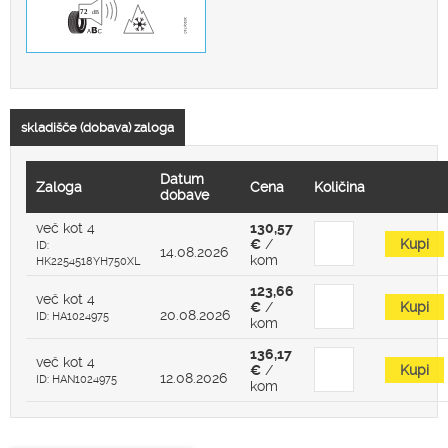
skladišče (dobava) zaloga
Datum
Zaloga
Cena
Količina
dobave
več kot 4
130,57
€
/
Kupi
ID:
14.08.2026
kom
HK2254518YH750XL
123,66
več kot 4
€
/
Kupi
20.08.2026
ID: HA1024975
kom
136,17
več kot 4
€
/
Kupi
12.08.2026
ID: HAN1024975
kom