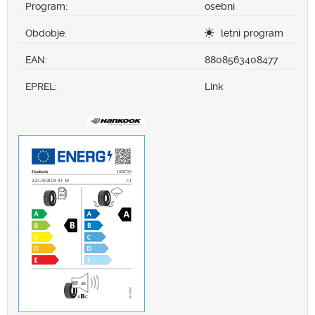
Program:
osebni
Obdobje:
letni program
EAN:
8808563408477
EPREL:
Link