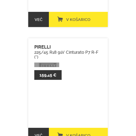
VEČ
V KOŠARICO
PIRELLI
225/45 R18 91V Cinturato P7 R-F
(*)
159,45 €
VEČ
V KOŠARICO