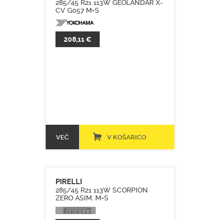
285/45 R21 113W GEOLANDAR X-
CV G057 M+S
208,11 €
VEČ
V KOŠARICO
PIRELLI
285/45 R21 113W SCORPION
ZERO ASIM. M+S