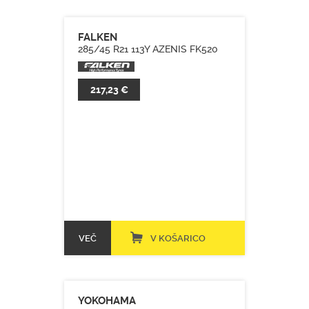
FALKEN
285/45 R21 113Y AZENIS FK520
217,23 €
VEČ
V KOŠARICO
YOKOHAMA