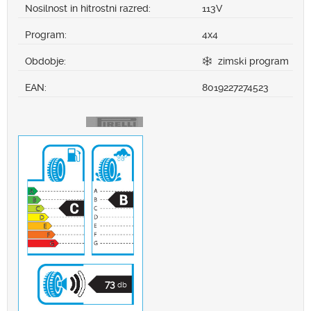
Nosilnost in hitrostni razred:
113V
Program:
4x4
Obdobje:
zimski program
EAN:
8019227274523
73
db