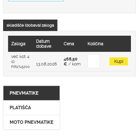
skladišče (dobava) zaloga
Datum
Zaloga
Cena
Količina
dobave
več kot 4
468,50
Kupi
ID:
13.08.2026
€
/ kom
PIR2745200
PNEVMATIKE
PLATIŠČA
MOTO PNEVMATIKE