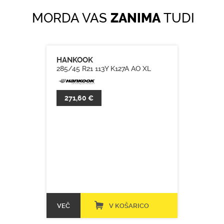
MORDA VAS
ZANIMA
TUDI
HANKOOK
285/45 R21 113Y K127A AO XL
271,60 €
VEČ
V KOŠARICO