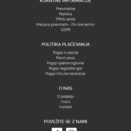
KORISTNE INFORMACIJE
Pnevmatike
Platišča
TPMS ventili
Menjava pnevmatik - On-line termin
GDPR
POLITIKA PLAČEVANJA
Pogoji in plačila
Pravni pouk
Pogoji spletne trgovine
Pogoji nagradne igre
Pogoji OnLine naročanja
O NAS
O podjetju
Vulco
Kontakt
POVEŽITE SE Z NAMI