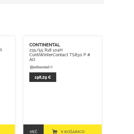
CONTINENTAL
R
235/55 R18 104H
ContiWinterContact TS830 P #
AO
198,29 €
VEČ
V KOŠARICO