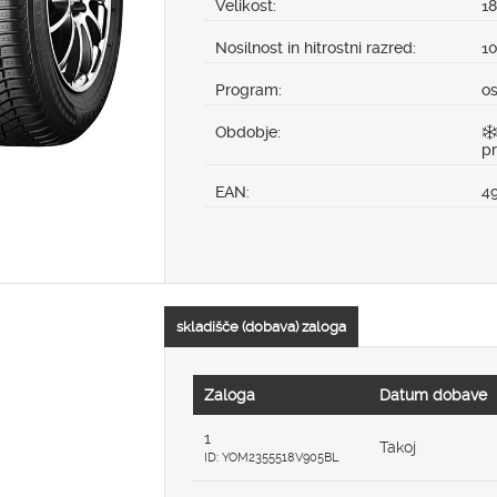
Velikost:
1
Nosilnost in hitrostni razred:
1
Program:
o
Obdobje:
p
EAN:
4
skladišče (dobava) zaloga
Zaloga
Datum dobave
1
Takoj
ID: YOM2355518V905BL