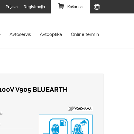
Prijava
Registracija
Košarica
e
Avtoservis
Avtooptika
Online termin
100V V905 BLUEARTH
35
5