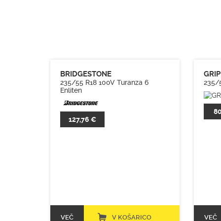
BRIDGESTONE
GRI
235/55 R18 100V Turanza 6
235/
Enliten
80
127,76 €
VEČ
V KOŠARICO
VEČ