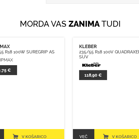
MORDA VAS
ZANIMA
TUDI
PMAX
KLEBER
55 R18 100W SUREGRIP AS
235/55 R18 100V QUADRAXE
SUV
,75 €
118,90 €
V KOŠARICO
VEČ
V KOŠARICO