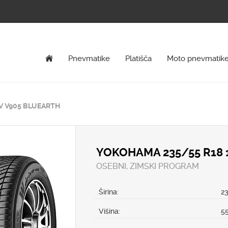
Pnevmatike
Platišča
Moto pnevmatik
V V905 BLUEARTH
YOKOHAMA 235/55 R18 
OSEBNI, ZIMSKI PROGRAM
Širina:
2
Višina:
5