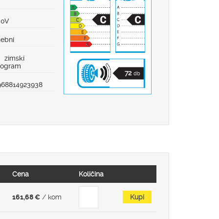
8
00V
sebni
zimski
rogram
72
db
968814923938
Cena
Količina
161,68 €
/ kom
Kupi