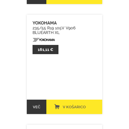
YOKOHAMA
235/55 R19 105V V906
BLUEARTH XL
161,11 €
VEČ
V KOŠARICO