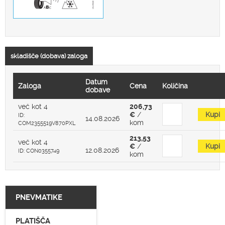
skladišče (dobava) zaloga
Datum
Zaloga
Cena
Količina
dobave
več kot 4
206,73
€
/
Kupi
ID:
14.08.2026
kom
COM2355519V870PXL
213,53
več kot 4
€
/
Kupi
12.08.2026
ID: CON0355749
kom
PNEVMATIKE
PLATIŠČA