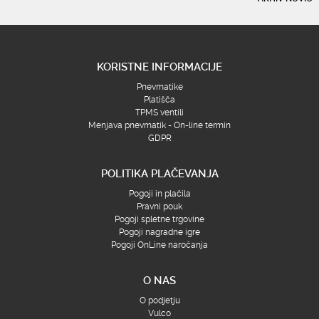
KORISTNE INFORMACIJE
Pnevmatike
Platišča
TPMS ventili
Menjava pnevmatik - On-line termin
GDPR
POLITIKA PLAČEVANJA
Pogoji in plačila
Pravni pouk
Pogoji spletne trgovine
Pogoji nagradne igre
Pogoji OnLine naročanja
O NAS
O podjetju
Vulco