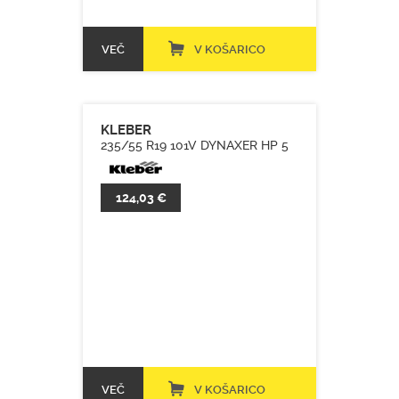
VEČ
V KOŠARICO
KLEBER
235/55 R19 101V DYNAXER HP 5
124,03 €
VEČ
V KOŠARICO