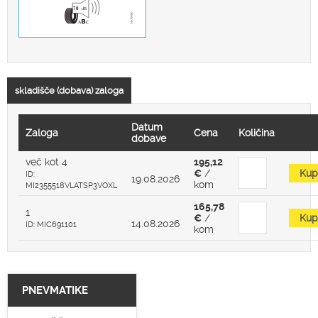
skladišče (dobava) zaloga
Datum
Zaloga
Cena
Količina
dobave
več kot 4
195,12
€
/
Kup
ID:
19.08.2026
kom
MI2355518VLATSP3VOXL
165,78
1
€
/
Kup
14.08.2026
ID: MIC691101
kom
PNEVMATIKE