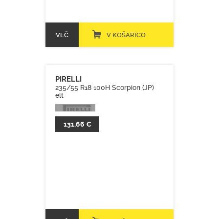
VEČ
V KOŠARICO
PIRELLI
235/55 R18 100H Scorpion (JP)
elt
131,66 €