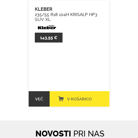
KLEBER
235/55 R18 104H KRISALP HP3
SUV XL
143,55 €
VEČ
V KOŠARICO
NOVOSTI
PRI NAS