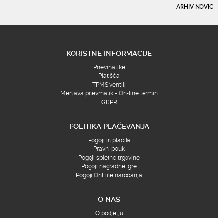
ARHIV NOVIC
KORISTNE INFORMACIJE
Pnevmatike
Platišča
TPMS ventili
Menjava pnevmatik - On-line termin
GDPR
POLITIKA PLAČEVANJA
Pogoji in plačila
Pravni pouk
Pogoji spletne trgovine
Pogoji nagradne igre
Pogoji OnLine naročanja
O NAS
O podjetju