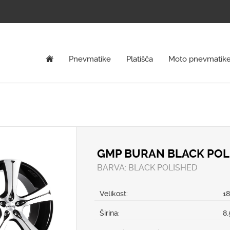
Pnevmatike
Platišča
Moto pnevmatik
GMP BURAN BLACK POL
BARVA: BLACK POLISHED
Velikost:
1
Širina:
8