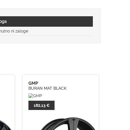
oga
nutno ni zaloge
GMP
BURAN MAT BLACK
182,13 €