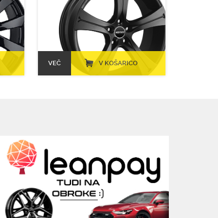
VEČ
V KOŠARICO