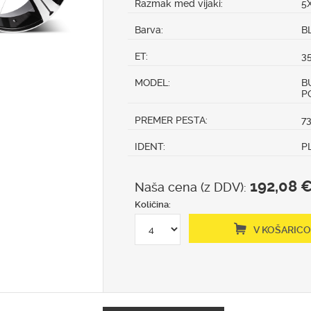
Razmak med vijaki:
5
Barva:
B
ET:
3
MODEL:
B
P
PREMER PESTA:
73
IDENT:
P
192,08 
Naša cena (z DDV):
Količina:
V KOŠARICO