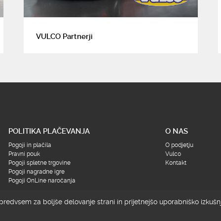
VULCO Partnerji
POLITIKA PLAČEVANJA
O NAS
Pogoji in plačila
O podjetju
Pravni pouk
Vulco
Pogoji spletne trgovine
Kontakt
Pogoji nagradne igre
Pogoji OnLine naročanja
redvsem za boljše delovanje strani in prijetnejšo uporabniško izkušnj