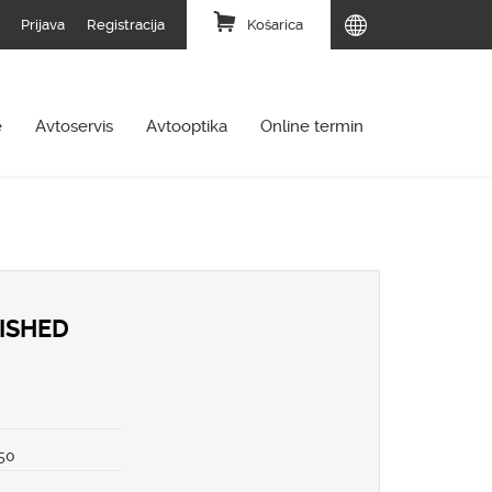
Prijava
Registracija
Košarica
e
Avtoservis
Avtooptika
Online termin
ISHED
8
.50