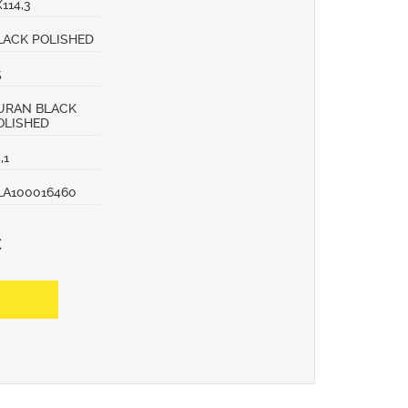
X114,3
LACK POLISHED
5
URAN BLACK
OLISHED
,1
LA100016460
€