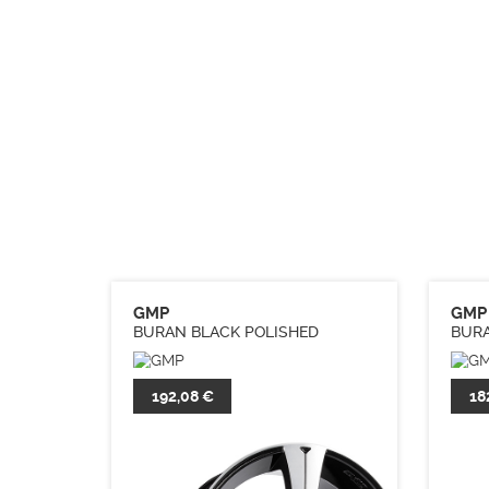
GMP
GMP
BURAN BLACK POLISHED
BURA
192,08 €
18