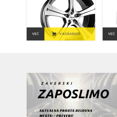
VEČ
V KOŠARICO
VEČ