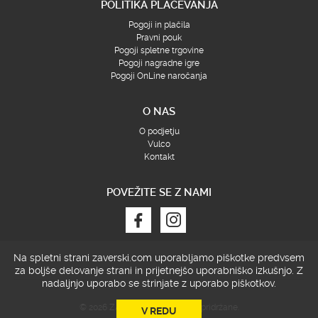
POLITIKA PLAČEVANJA
Pogoji in plačila
Pravni pouk
Pogoji spletne trgovine
Pogoji nagradne igre
Pogoji OnLine naročanja
O NAS
O podjetju
Vulco
Kontakt
POVEŽITE SE Z NAMI
Na spletni strani zaverski.com uporabljamo piškotke predvsem
za boljše delovanje strani in prijetnejšo uporabniško izkušnjo.
Z
nadaljnjo uporabo se strinjate z uporabo piškotkov.
© 2026 ZAVERSKI, Vse pravice pridržane.
V REDU