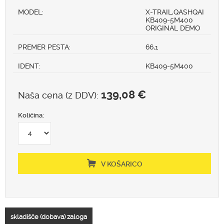
MODEL:
X-TRAIL,QASHQAI
KB409-5M400
ORIGINAL DEMO
PREMER PESTA:
66,1
IDENT:
KB409-5M400
139,08 €
Naša cena (z DDV):
Količina:
V KOŠARICO
skladišče (dobava) zaloga