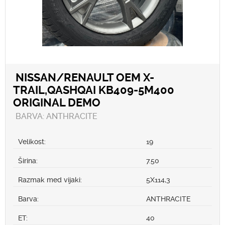
NISSAN/RENAULT OEM X-
TRAIL,QASHQAI KB409-5M400
ORIGINAL DEMO
BARVA: ANTHRACITE
Velikost:
19
Širina:
7.50
Razmak med vijaki:
5X114,3
Barva:
ANTHRACITE
ET:
40