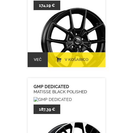
174,19 €
VEČ
V KOŠARICO
GMP DEDICATED
MATISSE BLACK POLISHED
187,39 €