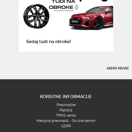
Sedaj tudi na obroke!
ARHIV NOVIC
KORISTNE INFORMACIJE
Pnevmatike
Platišča
TPMS ventili
Menjava pnevmatik - On-line termin
GDPR