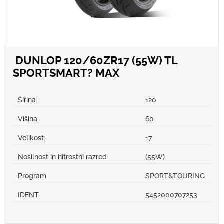
DUNLOP 120/60ZR17 (55W) TL
SPORTSMART? MAX
Širina:
120
Višina:
60
Velikost:
17
Nosilnost in hitrostni razred:
(55W)
Program:
SPORT&TOURING
IDENT:
5452000707253