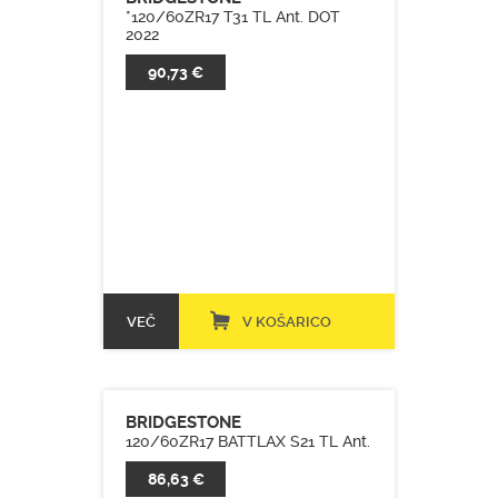
*120/60ZR17 T31 TL Ant. DOT
2022
90,73 €
VEČ
V KOŠARICO
BRIDGESTONE
120/60ZR17 BATTLAX S21 TL Ant.
86,63 €