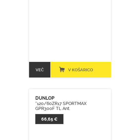
VEČ
V KOŠARICO
DUNLOP
*120/60ZR17 SPORTMAX
GPR300F TL Ant.
66,65 €