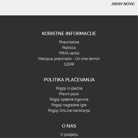
ARHIV NOVIC
KORISTNE INFORMACIJE
Pnevmatike
Platišča
TPMS ventili
Menjava pnevmatik - On-line termin
GDPR
POLITIKA PLAČEVANJA
Pogoji in plačila
Pravni pouk
Pogoji spletne trgovine
Pogoji nagradne igre
Pogoji OnLine naročanja
O NAS
O podjetju